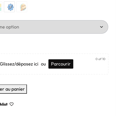
0
of 10
Glissez/déposez ici
ou
Parcourir
er au panier
hlist