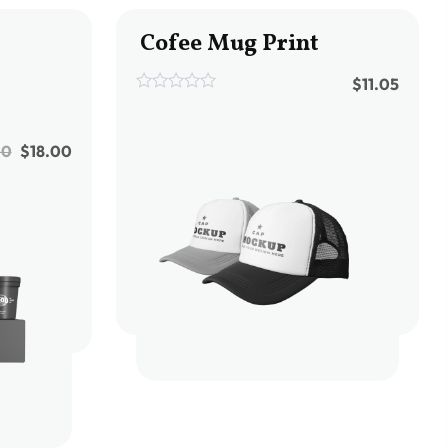
Cofee Mug Print
$
11.05
0
out
of
5
00
$
18.00