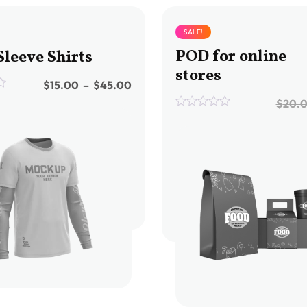
SALE!
POD for online
Sleeve Shirts
stores
$
15.00
–
$
45.00
$
20.
0
out
of
5