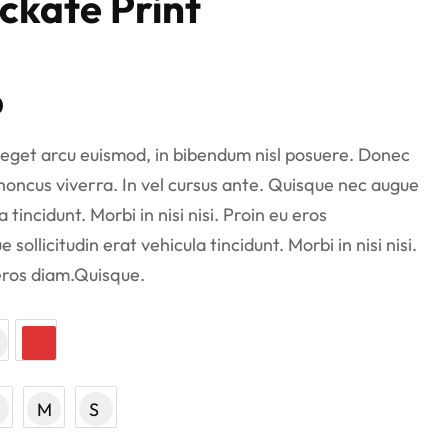
ckate Print
0
eget arcu euismod, in bibendum nisl posuere. Donec
honcus viverra. In vel cursus ante. Quisque nec augue
a tincidunt. Morbi in nisi nisi. Proin eu eros
ollicitudin erat vehicula tincidunt. Morbi in nisi nisi.
eros diam.Quisque.
M
S