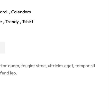
Card
,
Calendars
e
,
Trendy
,
Tshirt
or quam, feugiat vitae, ultricies eget, tempor sit
fend leo.