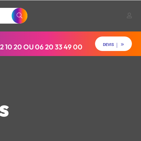
D
E
V
I
S
2 10 20 OU 06 20 33 49 00
D
E
V
I
S
s