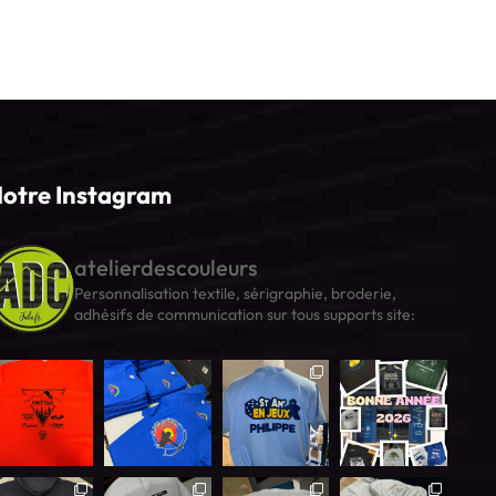
otre Instagram
atelierdescouleurs
Personnalisation textile, sérigraphie, broderie,
adhésifs de communication sur tous supports
site: