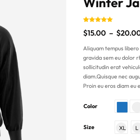
Winter Ja
Noté
2
5.00
$
15.00
–
$
20.0
sur 5
basé sur
notations
Aliquam tempus libero 
client
gravida sem eu dolor r
sollicitudin erat vehicul
diam.Quisque nec augue s
Proin eu eros diam eu 
Color
Size
XL
L