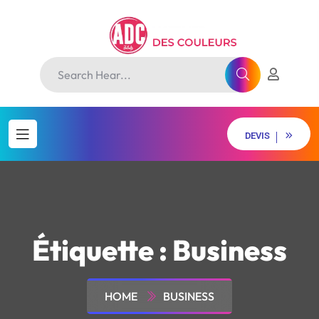
D
E
V
I
S
D
E
V
I
S
Étiquette :
Business
HOME
BUSINESS