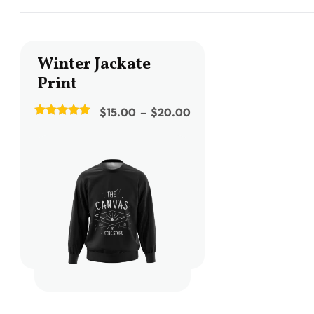
Winter Jackate
Print
$
15.00
–
$
20.00
5.00
out of 5