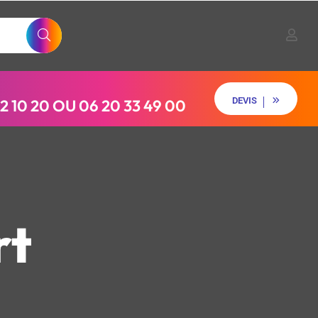
D
E
V
I
S
2 10 20 OU 06 20 33 49 00
D
E
V
I
S
rt