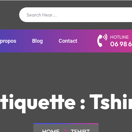
HOTLINE
 propos
Blog
Contact
06 98 6
tiquette :
Tshi
HOME
TSHIRT