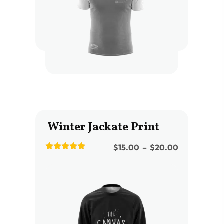
Winter Jackate Print
$
15.00
–
$
20.00
5.00
out of 5