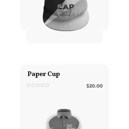
Paper Cup
$
20.00
0
out
of
5