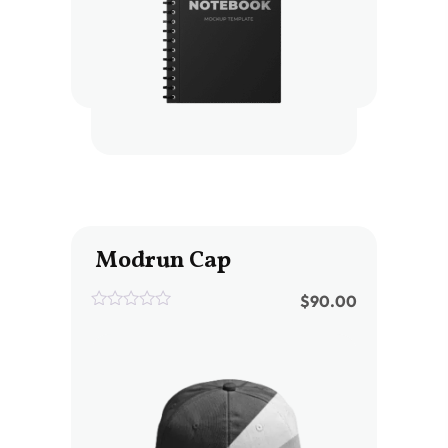
Modrun Cap
$
90.00
0
out
of
5