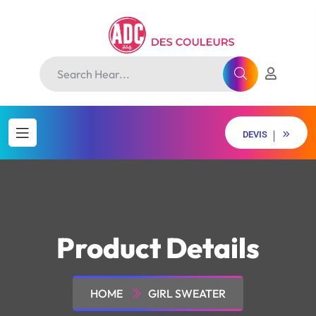
D
E
V
I
S
D
E
V
I
S
Product Details
HOME
GIRL SWEATER