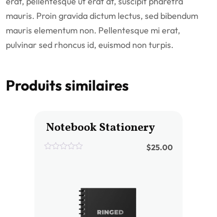
erat, pellentesque ut erat at, suscipit pharetra
mauris. Proin gravida dictum lectus, sed bibendum
mauris elementum non. Pellentesque mi erat,
pulvinar sed rhoncus id, euismod non turpis.
Produits similaires
Notebook Stationery
$
25.00
0
out
of
5