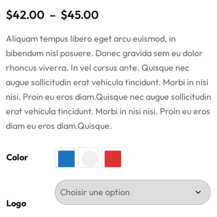
Noté
2
4.50
$
42.00
–
$
45.00
sur 5
basé sur
notations
Aliquam tempus libero eget arcu euismod, in
client
bibendum nisl posuere. Donec gravida sem eu dolor
rhoncus viverra. In vel cursus ante. Quisque nec
augue sollicitudin erat vehicula tincidunt. Morbi in nisi
nisi. Proin eu eros diam.Quisque nec augue sollicitudin
erat vehicula tincidunt. Morbi in nisi nisi. Proin eu eros
diam eu eros diam.Quisque.
Color
Logo