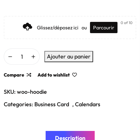
0
of 10
Glissez/déposez ici
ou
Parcourir
Ajouter au panier
Compare
Add to wishlist
SKU:
woo-hoodie
Categories:
Business Card
,
Calendars
Description