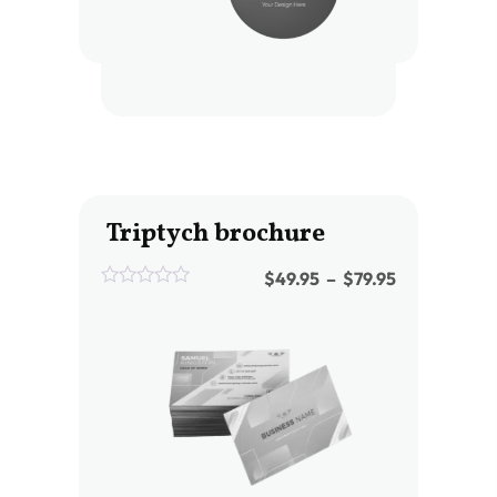
Triptych brochure
$
49.95
–
$
79.95
0
out
of
5