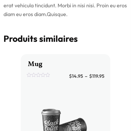
erat vehicula tincidunt. Morbi in nisi nisi. Proin eu eros
diam eu eros diam.Quisque.
Produits similaires
Mug
$
14.95
–
$
119.95
0
out
of
5