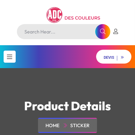
D
E
V
I
S
D
E
V
I
S
Product Details
HOME
STICKER