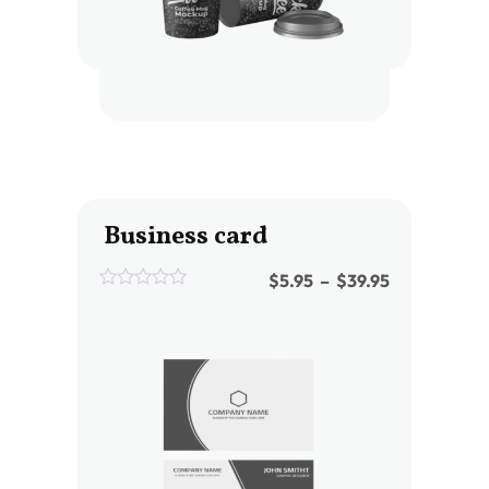
Business card
$
5.95
–
$
39.95
0
out
of
5