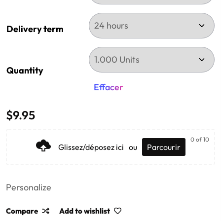
Delivery term
Quantity
Effacer
$
9.95
0
of 10
Glissez/déposez ici
ou
Parcourir
Personalize
Compare
Add to wishlist