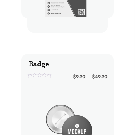
Badge
$
9.90
–
$
49.90
0
out
of
5