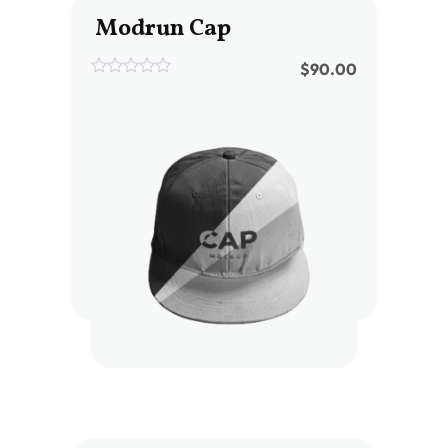
Modrun Cap
$
90.00
0
out
of
5