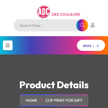
D
E
V
I
S
D
E
V
I
S
Product Details
HOME
CUP PRINT FOR GIFT