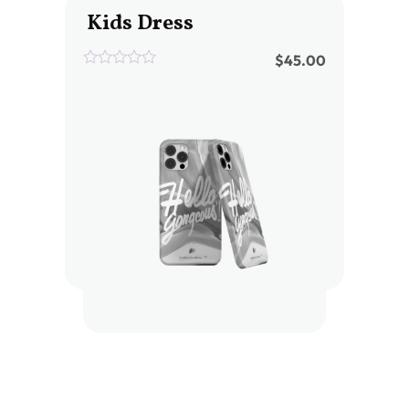
Kids Dress
$
45.00
0
out
of
5