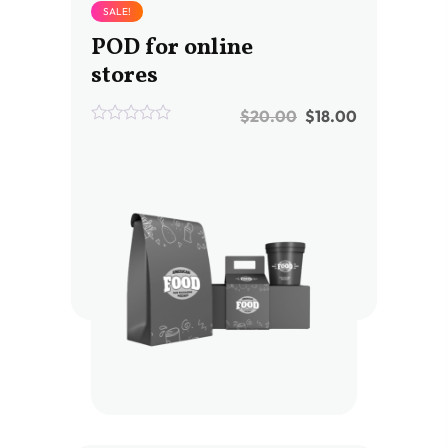
SALE!
POD for online
stores
$
20.00
$
18.00
0
out
of
5