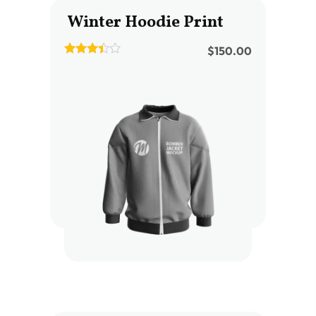
Winter Hoodie Print
$
150.00
3.33
out of
5