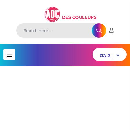
D
E
V
I
S
D
E
V
I
S